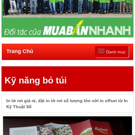
Trang Chủ
Toggle
Danh mục
navigation
Kỹ năng bỏ túi
In tờ rơi giá rẻ, đặt in tờ rơi số lượng lớn với in offset từ In
Kỹ Thuật Số