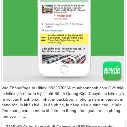
Vào PhonePage In Hiflex: 0822376666.muabannhanh.com Giới thiệu
In hiflex giá rẻ từ In Kỹ Thuật Số Lê Quang Định Chuyên in hiflex giá
rẻ với các thành phẩm như: in backdrop, in phông nền, in banner, in
băng rôn, in khẩu hiệu, in áp phích, in bảng hiệu quảng cáo, in hộp
đèn quảng cáo, in menu khổ lớn, in thông báo ngoài trời, in phông
nền cưới, in...
720P HD Cube Network IP Camera, wifi IP Home security