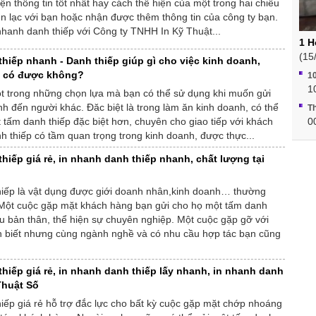
iện thông tin tốt nhất hay cách thể hiện của một trong hai chiều
n lạc với bạn hoặc nhận được thêm thông tin của công ty bạn.
nhanh danh thiếp với Công ty TNHH In Kỹ Thuật...
1 H
(15
thiếp nhanh - Danh thiếp giúp gì cho việc kinh doanh,
 có được không?
10
1
ột trong những chọn lựa mà bạn có thể sử dụng khi muốn gửi
nh đến người khác. Đăc biệt là trong làm ăn kinh doanh, có thể
Th
tấm danh thiếp đặc biệt hơn, chuyên cho giao tiếp với khách
0
 thiếp có tầm quan trọng trong kinh doanh, được thực...
hiếp giá rẻ, in nhanh danh thiếp nhanh, chất lượng tại
hiếp là vật dụng được giới doanh nhân,kinh doanh… thường
Một cuộc gặp mặt khách hàng bạn gửi cho họ một tấm danh
iệu bản thân, thể hiện sự chuyên nghiệp. Một cuộc gặp gỡ với
 biết nhưng cùng ngành nghề và có nhu cầu hợp tác bạn cũng
hiếp giá rẻ, in nhanh danh thiếp lấy nhanh, in nhanh danh
 Thuật Số
iếp giá rẻ hỗ trợ đắc lực cho bất kỳ cuộc gặp mặt chớp nhoáng