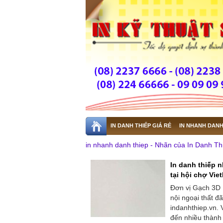
IN DANH THIẾP GIÁ RẺ
IN NHANH DANH
in nhanh danh thiep - Nhãn của In Danh Th
In danh thiếp 
tại hội chợ Vie
Đơn vị Gạch 3D 
nội ngoại thất đ
indanhthiep.vn.
đến nhiều thành p