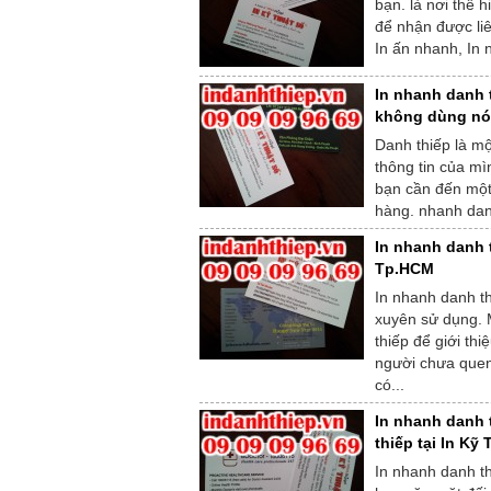
bạn. là nơi thể h
để nhận được liê
In ấn nhanh, In 
In nhanh danh 
không dùng nó
Danh thiếp là m
thông tin của mì
bạn cần đến một 
hàng. nhanh danh
In nhanh danh t
Tp.HCM
In nhanh danh t
xuyên sử dụng. 
thiếp để giới th
người chưa quen
có...
In nhanh danh t
thiếp tại In Kỹ
In nhanh danh th