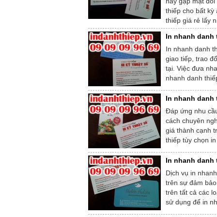
hay gặp mặt đối 
thiếp cho bất kỳ
thiếp giá rẻ lấy
In nhanh danh t
In nhanh danh th
giao tiếp, trao 
tại. Việc đưa nh
nhanh danh thiếp
In nhanh danh 
Đáp ứng nhu cầu
cách chuyên nghi
giá thành cạnh t
thiếp tùy chọn i
In nhanh danh 
Dịch vụ in nhanh 
trên sự đảm bảo 
trên tất cả các l
sử dụng để in nh