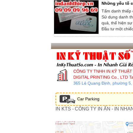
Những yếu tố c
Tấm danh thiếp 
Sử dụng danh th
quả, thể hiện sự
Đầu tư một chiếc
CÔNG TY TNHH IN KỸ THUẬT
DIGITAL PRINTING Co., LTD
Ta
365 Lê Quang Định, phường 5
Car Parking
IN KTS - CÔNG TY IN ẤN - IN NHA