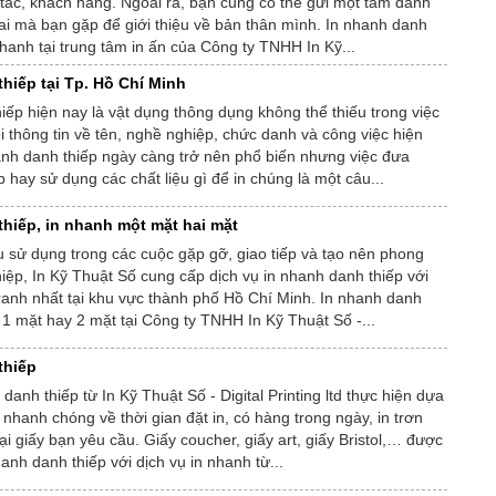
tác, khách hàng. Ngoài ra, bạn cũng có thể gửi một tấm danh
 ai mà bạn gặp để giới thiệu về bản thân mình. In nhanh danh
 nhanh tại trung tâm in ấn của Công ty TNHH In Kỹ...
hiếp tại Tp. Hồ Chí Minh
iếp hiện nay là vật dụng thông dụng không thể thiếu trong việc
đổi thông tin về tên, nghề nghiệp, chức danh và công việc hiện
anh danh thiếp ngày càng trở nên phổ biến nhưng việc đưa
 hay sử dụng các chất liệu gì để in chúng là một câu...
thiếp, in nhanh một mặt hai mặt
 sử dụng trong các cuộc gặp gỡ, giao tiếp và tạo nên phong
ệp, In Kỹ Thuật Số cung cấp dịch vụ in nhanh danh thiếp với
ranh nhất tại khu vực thành phố Hồ Chí Minh. In nhanh danh
n 1 mặt hay 2 mặt tại Công ty TNHH In Kỹ Thuật Số -...
thiếp
danh thiếp từ In Kỹ Thuật Số - Digital Printing ltd thực hiện dựa
nhanh chóng về thời gian đặt in, có hàng trong ngày, in trơn
oại giấy bạn yêu cầu. Giấy coucher, giấy art, giấy Bristol,… được
anh danh thiếp với dịch vụ in nhanh từ...