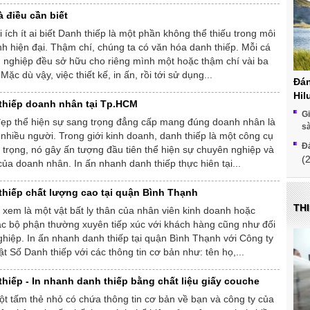
à điều cần biết
 ích ít ai biết Danh thiếp là một phần không thể thiếu trong môi
h hiện đại. Thậm chí, chúng ta có văn hóa danh thiếp. Mỗi cá
 nghiệp đều sở hữu cho riêng mình một hoặc thậm chí vài ba
ặc dù vậy, việc thiết kế, in ấn, rồi tới sử dụng...
Đán
Hil
thiếp doanh nhân tại Tp.HCM
Gi
đẹp thể hiện sự sang trọng đẳng cấp mang đúng doanh nhân là
s
hiều người. Trong giới kinh doanh, danh thiếp là một công cụ
Đá
trọng, nó gây ấn tượng đầu tiên thể hiện sự chuyên nghiệp và
(
 của doanh nhân. In ấn nhanh danh thiếp thực hiên tại...
thiếp chất lượng cao tại quận Bình Thạnh
THI
xem là một vật bất ly thân của nhân viên kinh doanh hoặc
ác bộ phận thường xuyên tiếp xúc với khách hàng cũng như đối
hiệp. In ấn nhanh danh thiếp tại quận Bình Thạnh với Công ty
 Số Danh thiếp với các thông tin cơ bản như: tên họ,...
thiếp - In nhanh danh thiếp bằng chất liệu giấy couche
t tấm thẻ nhỏ có chứa thông tin cơ bản về bạn và công ty của