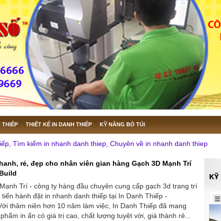
 THIẾP
THIẾT KẾ IN DANH THIẾP
KỸ NĂNG BỎ TÚI
iếp, Tìm kiếm in nhanh danh thiep, Chuyên về in nhanh danh thiep
nhanh, rẻ, đẹp cho nhân viên gian hàng Gạch 3D Mạnh Trí
tBuild
KỸ
Mạnh Trí - công ty hàng đầu chuyên cung cấp gạch 3d trang trí
ã tiến hành đặt in nhanh danh thiếp tại In Danh Thiếp -
 Với thâm niên hơn 10 năm làm việc, In Danh Thiếp đã mang
hẩm in ấn có giá trị cao, chất lượng tuyệt vời, giá thành rẻ...