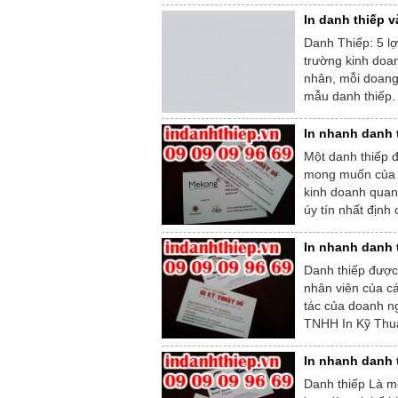
In danh thiếp v
Danh Thiếp: 5 lợi
trường kinh doan
nhân, mỗi doang
mẫu danh thiếp. M
In nhanh danh 
Một danh thiếp 
mong muốn của n
kinh doanh quan 
úy tín nhất định
In nhanh danh 
Danh thiếp được 
nhân viên của c
tác của doanh ng
TNHH In Kỹ Thuật
In nhanh danh 
Danh thiếp Là mộ