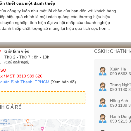
ần thiết của một danh thiếp
của công ty luôn như một lời chào của bạn đến với khách hàng.
iếp hiệu quả chính là một cách quảng cáo thương hiệu hiệu
 chuyên nghiệp, tính hiện đại và hội nhập của doanh nghiệp.
 danh thiếp chất lượng sẽ mang lại hiệu quả tích cực hơn...
Giờ làm việc
CSKH: CHATNHA
Thứ 2 - Thứ 7 : 8h - 19h
(Chủ nhật nghỉ)
Xuân Hạ
 SỐ
090 6863 
x / MST: 0310 989 626
, quận Bình Thạnh, TPHCM
(Xem bản đồ)
Trung Nghĩ
090 1180 
Hồng Anh
090 1189 
NH GIÁ RẺ
Hạnh Dung
090 9213 