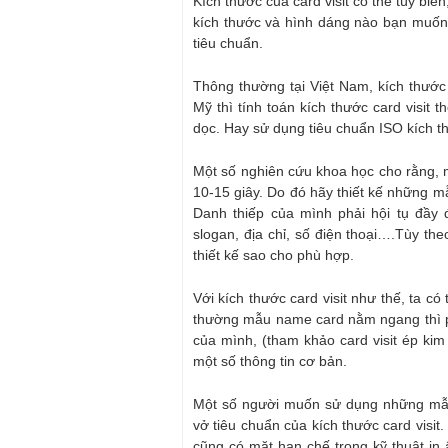
Kích thước của card visit có thể tùy biến
kích thước và hình dáng nào bạn muốn,
tiêu chuẩn.
Thông thường tại Việt Nam, kích thướ
Mỹ thì tính toán kích thước card visit 
dọc. Hay sử dụng tiêu chuẩn ISO kích 
Một số nghiên cứu khoa học cho rằng, m
10-15 giây. Do đó hãy thiết kế những mẫ
Danh thiếp của mình phải hội tụ đầy 
slogan, địa chỉ, số điện thoại….Tùy t
thiết kế sao cho phù hợp.
Với kích thước card visit như thế, ta 
thường mẫu name card nằm ngang thì p
của mình, (tham khảo card visit ép kim
một số thông tin cơ bản.
Một số người muốn sử dụng những mẫu
vở tiêu chuẩn của kích thước card visit
cũng có mặt hạn chế trong kỹ thuật in 