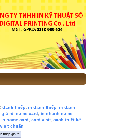
:
danh thiếp
,
in danh thiếp
,
in danh
 giá rẻ
,
name card
,
in nhanh name
,
in name card
,
card visit
,
cách thiết kế
 visit chuẩn
h thiếp giá rẻ