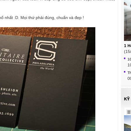
ổ nhất :D. Mọi thứ phải đúng, chuẩn và đẹp !
1 H
(15
10
1
Th
0
KỸ