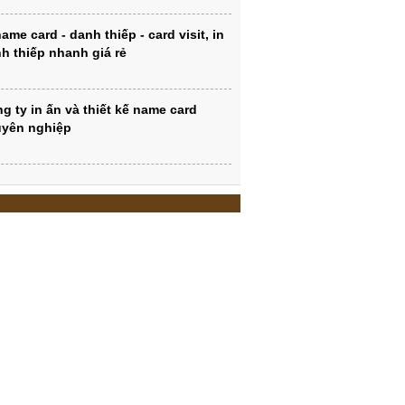
name card - danh thiếp - card visit, in
h thiếp nhanh giá rẻ
g ty in ấn và thiết kế name card
yên nghiệp