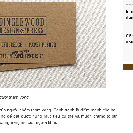
In 
dan
Côn
chu
người tham vọng.
h của người nhóm tham vọng. Cạnh tranh là điểm mạnh của họ.
 họ để đạt được nững mục tiêu cụ thể và muốn chứng tỏ sự
 và ngưỡng mộ của người khác.