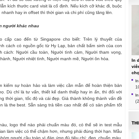
lẫn kích thước card visit là cố định. Nếu kích cỡ khác đi, buộc
 nhanh hay in offset thì thời gian và chi phí cũng tăng lên.
m người khác nhau
 cấp cao đến từ Singapore cho biết: Trên lý thuyết của
ính cách có nguồn gốc từ Hy Lạp, bản chất bẩm sinh của con
nh cách: Người cầu toàn, Người tình cảm, Người tham vọng,
g thành, Người nhiệt tình, Người mạnh mẽ, Người ôn hòa.
In 
viê
chợ
In
ìm kiếm sự hoàn hảo và làm việc cần mẫn để hoàn thiện bản
1
. Dù chỉ là tư vấn, thiết kế danh thiếp hay in ấn, thì đối với
In
 thời gian, tốc độ và cái đẹp. Giá thành không thành vấn đề
(
ôn là the best. Sẵn sàng trả tiền cao nhất để có sản phẩm tốt
THI
màu, logo thế nào phải chuẩn màu đó, có thể sẽ in test mẫu
 gian làm việc có thể chậm hơn, nhưng phải đúng thời hạn. Mẫu
i nhóm người cầu toàn vì đáp ứng đủ tiêu chí: đẹp, chuẩn màu,