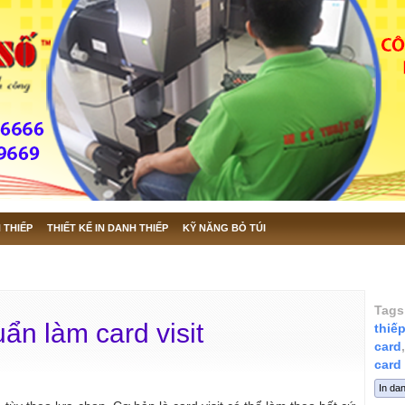
 THIẾP
THIẾT KẾ IN DANH THIẾP
KỸ NĂNG BỎ TÚI
Tags
ẩn làm card visit
thiếp
card
card
In dan