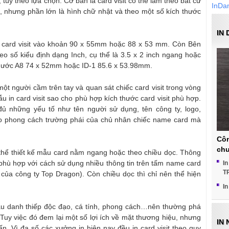
, tùy theo lựa chọn. Cơ bản là card visit có thể làm theo bất cứ
InDa
 nhưng phần lớn là hình chữ nhật và theo một số kích thước
IN 
c card visit vào khoản 90 x 55mm hoặc 88 x 53 mm. Còn Bên
theo số kiểu định dạng Inch, cụ thể là 3.5 x 2 inch ngang hoặc
thước A8 74 x 52mm hoặc ID-1 85.6 x 53.98mm.
ột người cầm trên tay và quan sát chiếc card visit trong vòng
u in card visit sao cho phù hợp kích thước card visit phù hợp.
đủ những yếu tố như tên người sử dụng, tên công ty, logo,
heo phong cách trường phái của chủ nhân chiếc name card mà
Côn
chu
có thể thiết kế mẫu card nằm ngang hoặc theo chiều dọc. Thông
hù hợp với cách sử dụng nhiều thông tin trên tấm name card
In
T
 của công ty Top Dragon). Còn chiều dọc thì chỉ nên thể hiện
In
 danh thiếp độc đạo, cá tính, phong cách…nên thường phá
. Tuy việc đó đem lại một số lợi ích về mặt thương hiệu, nhưng
IN
ấn. Vì đa số các xưởng in hiện nay đều in card visit theo quy