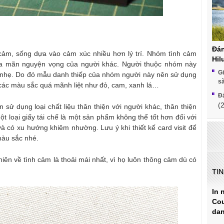
Đán
 cảm, sống dựa vào cảm xúc nhiều hơn lý trí. Nhóm tình cảm
Hil
a mãn nguyện vọng của người khác. Người thuộc nhóm này
Gi
coi nhẹ. Do đó mẫu danh thiếp của nhóm người này nên sử dụng
s
 các màu sắc quá mãnh liệt như đỏ, cam, xanh lá…
Đá
(
n sử dụng loại chất liệu thân thiện với người khác, thân thiện
ột loại giấy tái chế là một sản phẩm không thể tốt hơn đối với
à có xu hướng khiêm nhường. Lưu ý khi thiết kế card visit để
 màu sắc nhé.
hiên về tình cảm là thoải mái nhất, vì họ luôn thông cảm dù có
TI
In 
Cou
dan