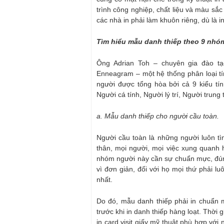
trình công nghiệp, chất liệu và màu sắc 
các nhà in phải làm khuôn riêng, dù là in
Tìm hiểu mẫu danh thiếp theo 9 nhó
Ông Adrian Toh – chuyên gia đào tạo
Enneagram – một hệ thống phân loại t
người được tổng hòa bởi cả 9 kiểu tí
Người cá tính, Người lý trí, Người trun
a. Mẫu danh thiếp cho người cầu toàn.
Người cầu toàn là những người luôn t
thân, mọi người, mọi việc xung quanh họ
nhóm người này cần sự chuẩn mực, đúng
vì đơn giản, đối với họ mọi thứ phải lu
nhất.
Do đó, mẫu danh thiếp phải in chuẩn 
trước khi in danh thiếp hàng loạt. Thời
in card visit giấy mỹ thuật phù hợp vớ